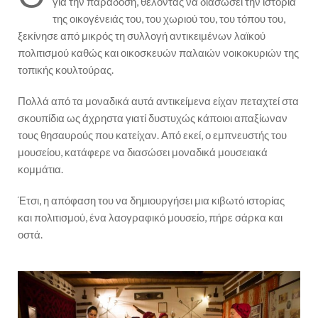
για την παράδοση, θέλοντας να διασώσει την ιστορία
της οικογένειάς του, του χωριού του, του τόπου του,
ξεκίνησε από μικρός τη συλλογή αντικειμένων λαϊκού
πολιτισμού καθώς και οικοσκευών παλαιών νοικοκυριών της
τοπικής κουλτούρας.
Πολλά από τα μοναδικά αυτά αντικείμενα είχαν πεταχτεί στα
σκουπίδια ως άχρηστα γιατί δυστυχώς κάποιοι απαξίωναν
τους θησαυρούς που κατείχαν. Από εκεί, ο εμπνευστής του
μουσείου, κατάφερε να διασώσει μοναδικά μουσειακά
κομμάτια.
Έτσι, η απόφαση του να δημιουργήσει μια κιβωτό ιστορίας
και πολιτισμού, ένα λαογραφικό μουσείο, πήρε σάρκα και
οστά.