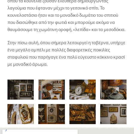
όπου τα κουνέλια ζούσαν ελεύθερα δημιουργώντας
λαγούμια που έφταναν μέχρι το γειτονικό σπίτι. Το
κουνελοστάσιο ήταν και το μοναδικό δωμάτιο του σπιτιού
που διασώθηκε από την φωτιά και μπορούμε ακόμα να
θαυμάσουμε τη χωμάτινη οροφή, «λεπίδα» και τα μεσοδόκια.
Στην πίσω αυλή, όπου σήμερα λειτουργεί η ταβέρνα, υπήρχε
ένα μεγάλο αμπέλι με πολλές διαφορετικές ποικιλίες
σταφυλιού που παρήγαγε ένα πολύ εύγευστο κόκκινο κρασί
με μοναδικό άρωμα.