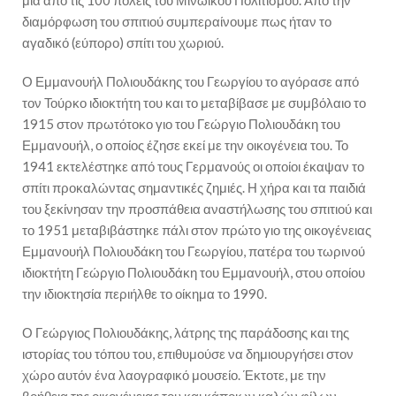
μια από τις 100 πόλεις του Μινωικού Πολιτισμού. Από την
διαμόρφωση του σπιτιού συμπεραίνουμε πως ήταν το
αγαδικό (εύπορο) σπίτι του χωριού.
Ο Εμμανουήλ Πολιουδάκης του Γεωργίου το αγόρασε από
τον Τούρκο ιδιοκτήτη του και το μεταβίβασε με συμβόλαιο το
1915 στον πρωτότοκο γιο του Γεώργιο Πολιουδάκη του
Εμμανουήλ, ο οποίος έζησε εκεί με την οικογένεια του. Το
1941 εκτελέστηκε από τους Γερμανούς οι οποίοι έκαψαν το
σπίτι προκαλώντας σημαντικές ζημιές. Η χήρα και τα παιδιά
του ξεκίνησαν την προσπάθεια αναστήλωσης του σπιτιού και
το 1951 μεταβιβάστηκε πάλι στον πρώτο γιο της οικογένειας
Εμμανουήλ Πολιουδάκη του Γεωργίου, πατέρα του τωρινού
ιδιοκτήτη Γεώργιο Πολιουδάκη του Εμμανουήλ, στου οποίου
την ιδιοκτησία περιήλθε το οίκημα το 1990.
Ο Γεώργιος Πολιουδάκης, λάτρης της παράδοσης και της
ιστορίας του τόπου του, επιθυμούσε να δημιουργήσει στον
χώρο αυτόν ένα λαογραφικό μουσείο. Έκτοτε, με την