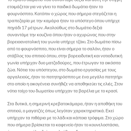
ετοιμάζεται για να γίνει το παιδικό δωμάτιο ήταν το
φουρνόσπιτο. Κατόπιν ο χώρος που σήμερα στεγάζεται η
τραπεζαρία με την καμάρα ήταν το υπόστεγο όπου υπήρχε
πηγάδι 17 μέτρων. Ακολούθως στο δωμάτιο δεξιά
συναντάμε την κουζίνα όπου ήταν ο αχυρώνας που στην
βορειοανατολική του γωνία υπήρχε τζάκι. Στο δωμάτιο πίσω
από το φουρνόσπιτο, που είναι σήμερα το σαλόνι, ήταν ο
στάβλος του σπιτιού όπου, στην βορειοδυτική και νοτιοδυτική
γωνία υπήρχαν δυο ματζαδούρες, που έτρωγαν τα οικόσιτα
ζώα. Νότια του υπόστεγου, στο δωμάτιο εργασίας με τους
αργαλειούς, ήταν το πατητηρόσπιτο με ένα μεγάλο πατητήρι
στο οποίο η οικογένεια συνήθιζε να αποθηκεύει τις ελιές. Στον
νότιο τοίχο του δωματίου υπήρχαν τα βαρέλια με το κρασί.
Στα δυτικά, η σημερινή κρεβατοκάμαρα, ήταν η αποθήκη του
σπιτιού, ο μαγατζές όπως λεγόταν χαρακτηριστικά. Εκεί
υπήρχαν τα πιθάρια με το λάδι και κάποια τρόφιμα. Στο χώρο
που σήμερα βρίσκεται το καφενείο ήταν το κουνελοστάσιο,